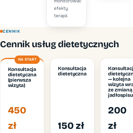
monitorować
efekty
terapii.
CENNIK
Cennik usług dietetycznych
NA START
Konsultacja
Konsultac
Konsultacja
dietetyczna
dietetycz
dietetyczna
— kolejna
(pierwsza
wizyta wr
wizyta)
ze zmianą
jadłospisu
450
200
zł
150 zł
zł