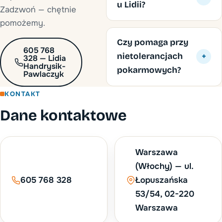
u Lidii?
Zadzwoń — chętnie
pomożemy.
Czy pomaga przy
605 768
nietolerancjach
+
328 — Lidia
Handrysik-
pokarmowych?
Pawlaczyk
KONTAKT
Dane kontaktowe
Warszawa
(Włochy) — ul.
605 768 328
Łopuszańska
53/54, 02-220
Warszawa