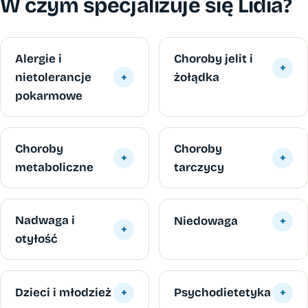
W czym specjalizuje się Lidia?
Alergie i
Choroby jelit i
+
nietolerancje
+
żołądka
pokarmowe
Choroby
Choroby
+
+
metaboliczne
tarczycy
Nadwaga i
Niedowaga
+
+
otyłość
Dzieci i młodzież
+
Psychodietetyka
+