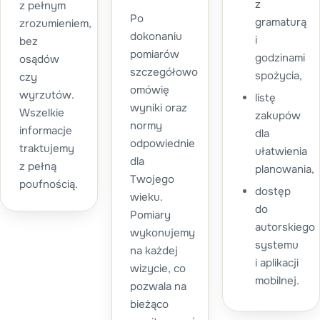
z
z pełnym
Po
gramaturą
zrozumieniem,
dokonaniu
i
bez
pomiarów
godzinami
osądów
szczegółowo
spożycia,
czy
omówię
wyrzutów.
listę
wyniki oraz
Wszelkie
zakupów
normy
informacje
dla
odpowiednie
traktujemy
ułatwienia
dla
z pełną
planowania,
Twojego
poufnością.
dostęp
wieku.
do
Pomiary
autorskiego
wykonujemy
systemu
na każdej
i aplikacji
wizycie, co
mobilnej.
pozwala na
bieżąco