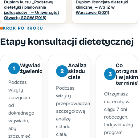
Dyplom kursu „Podstawy
Dyplom licencjata dietetyki
dietetyki i planowania
klinicznej — WSIiZ w
jadłospisów” — Uniwersytet
Warszawie (2021)
Otwarty SGGW (2018)
KROK PO KROKU
Etapy konsultacji dietetycznej
Analiza
Co
Wywiad
1
2
składu
otrzyma
żywieniowy
3
ciała
i w jaki
Podczas
terminie
Podczas
wizyty
Otrzymasz
wizyty
zaczynam
materiały w
przeprowadzam
od
ciągu 7 dni
szczegółową
dokładnego
roboczych.
analizę
wywiadu,
Indywidualny
składu
aby
program
ciała,
zrozumieć