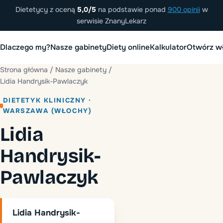
Dietetycy z oceną
5,0/5
na podstawie ponad
900 opinii
w
serwisie ZnanyLekarz
Dlaczego my?
Nasze gabinety
Diety online
Kalkulator
Otwórz wł
Strona główna
/
Nasze gabinety
/
Lidia Handrysik-Pawlaczyk
DIETETYK KLINICZNY ·
WARSZAWA (WŁOCHY)
Lidia
Handrysik-
Pawlaczyk
Lidia Handrysik-