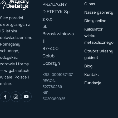
O nas
PRZYJAZNY
DIETETYK Sp.
Nasze gabinety
Sieć poradni
z o.o.
Diety online
dietetycznych z
ul.
Kalkulator
15-letnim
Brzoskwiniowa
wieku
doświadczeniem.
11
metabolicznego
Pomagamy
87-400
schudnąć,
Otwórz własny
Golub-
odzyskać
gabinet
Dobrzyń
zdrowie i formę
Blog
— w gabinetach
Kontakt
KRS: 0001087437
w całej Polsce i
REGON:
Fundacja
online.
527760289
NIP:
5030089935