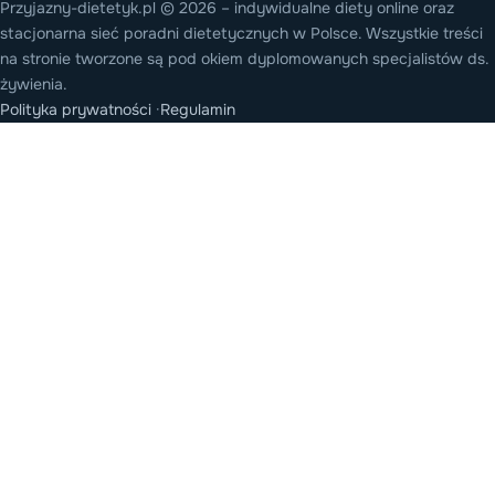
Przyjazny-dietetyk.pl © 2026 – indywidualne diety online oraz
stacjonarna sieć poradni dietetycznych w Polsce. Wszystkie treści
na stronie tworzone są pod okiem dyplomowanych specjalistów ds.
żywienia.
Polityka prywatności
·
Regulamin