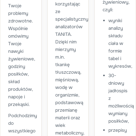
żywieniowy,
korzystając
Twoje
czyli:
ze
problemy
specjalistycznych
wyniki
zdrowotne.
analizatorów
analizy
Wspólnie
TANITA.
składu
omówimy
Dzięki nim
ciała w
Twoje
mierzymy
formie
nawyki
m.in.
tabel i
żywieniowe,
tkankę
wykresów,
godziny
tłuszczową,
posiłków,
30-
mięśniową,
skład
dniowy
wodę w
produktów,
jadłospis
organizmie,
napoje i
z
podstawową
przekąski.
możliwością
przemianę
wymiany
Podchodzimy
materii oraz
posiłków,
do
wiek
przepisy
wszystkiego
metaboliczny.